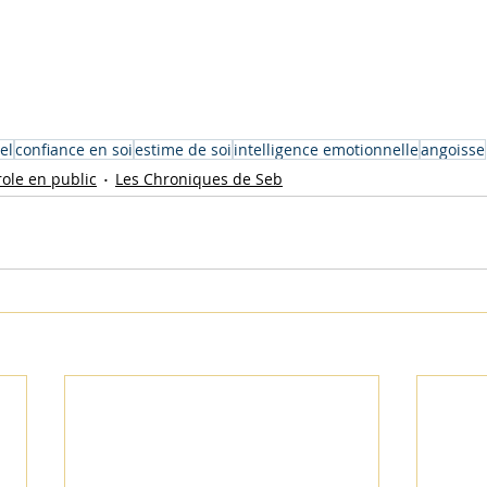
el
confiance en soi
estime de soi
intelligence emotionnelle
angoisse
role en public
Les Chroniques de Seb