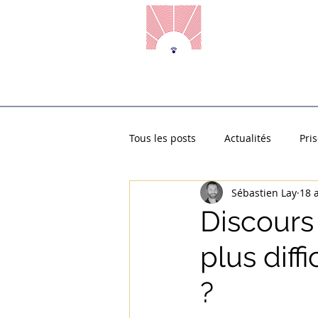
Accueil
Prise de Parole en
Tous les posts
Actualités
Pri
Sébastien Lay
18 
Grand oral
Examens
L
Discours 
plus diff
?