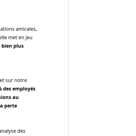
lations amicales, 
elle met en jeu 
bien plus 
et sur notre 
 des employés 
ions au 
a perte 
’analyse des 