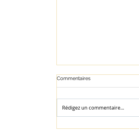
Commentaires
Rédigez un commentaire...
Ose devenir qui tu es : une
injonction paradoxale ?