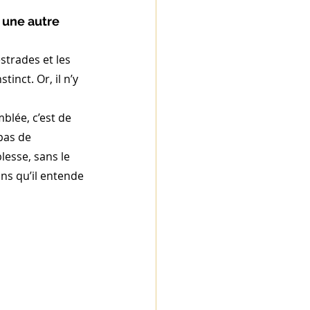
t une autre 
strades et les 
inct. Or, il n’y 
blée, c’est de 
pas de 
esse, sans le 
ans qu’il entende 