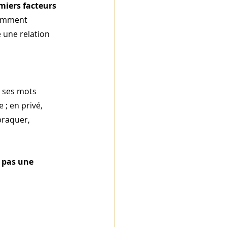
iers facteurs 
comment 
 une relation 
 ses mots 
; en privé, 
braquer, 
t pas une 