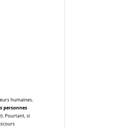
peurs humaines. 
s personnes 
e
). Pourtant, si 
iscours 