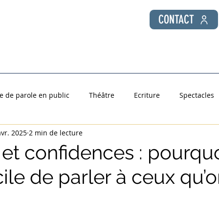
CONTACT
 Public
Coaching individuel
Formations Entreprise
se de parole en public
Théâtre
Ecriture
Spectacles
avr. 2025
2 min de lecture
es Chroniques de Seb
et confidences : pourquoi
icile de parler à ceux qu’