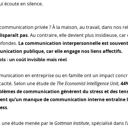
ui écoute en silence.
a communication privée ? À la maison, au travail, dans nos re
disparaît pas
. Au contraire, elle devient plus insidieuse, car 
ofondes. 
La communication interpersonnelle est souvent 
unication publique, car elle engage nos liens affectifs.
els : un coût invisible mais réel
mmunication en entreprise ou en famille ont un impact concr
icacité. Selon une étude de 
The Economist Intelligence Unit
, 
44%
blèmes de communication génèrent du stress et des tens
ent qu’un manque de communication interne entraîne l
ness
.
, une étude menée par le 
Gottman Institute
, spécialisé dans l