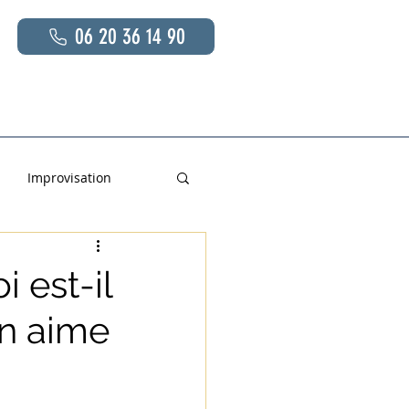
06 20 36 14 90
s
En savoir plus
Contact
Improvisation
 est-il
on aime