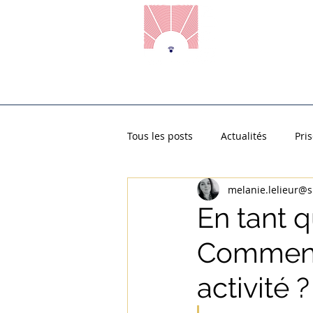
Accueil
Prise de Parole en
Tous les posts
Actualités
Pri
melanie.lelieur@
Grand oral
Examens
L
En tant 
Comment 
activité ?