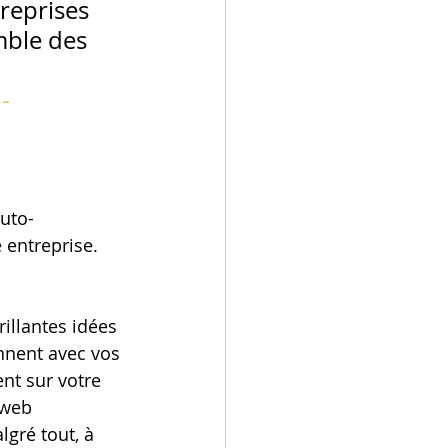
reprises 
mble des 
-
auto-
 entreprise. 
illantes idées 
nnent avec vos 
nt sur votre 
 web 
gré tout, à 