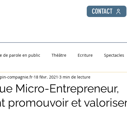
CONTACT
 Public
Coaching individuel
Formations Entreprise
se de parole en public
Théâtre
Ecriture
Spectacles
spin-compagnie.fr
18 févr. 2021
3 min de lecture
es Chroniques de Seb
que Micro-Entrepreneur,
promouvoir et valoriser