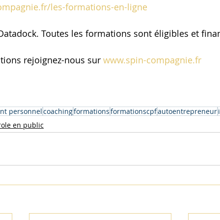
ompagnie.fr/les-formations-en-ligne
Datadock. Toutes les formations sont éligibles et fin
tions rejoignez-nous sur 
www.spin-compagnie.fr
nt personnel
coaching
formations
formationscpf
autoentrepreneur
role en public