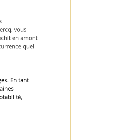
s 
ercq, vous 
léchit en amont 
ncurrence quel 
es. En tant 
aines 
tabilité, 