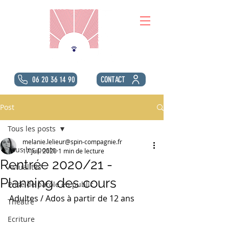
06 20 36 14 90
CONTACT
Post
Tous les posts
melanie.lelieur@spin-compagnie.fr
Tous les posts
17 juil. 2020
1 min de lecture
Rentrée 2020/21 -
Actualités
Planning des cours
Prise de parole en public
Adultes / Ados à partir de 12 ans
Théâtre
Ecriture