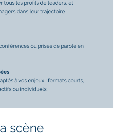
us les profils de leaders, et
gers dans leur trajectoire
 conférences ou prises de parole en
sées
és à vos enjeux : formats courts,
tifs ou individuels.
la scène