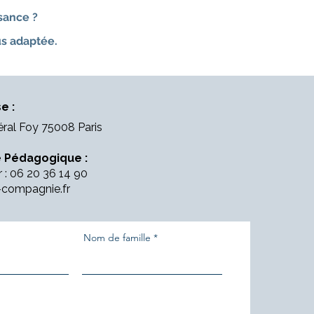
sance ?
us adaptée.
e :
éral Foy 75008 Paris
 Pédagogique :
r : 06 20 36 14 90
-compagnie.fr
Nom de famille