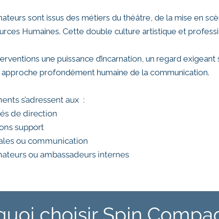
teurs sont issus des métiers du théâtre, de la mise en scèn
rces Humaines. Cette double culture artistique et profess
erventions une puissance d’incarnation, un regard exigeant su
e approche profondément humaine de la communication.
ts s’adressent aux :
és de direction
ons support
ales ou communication
mateurs ou ambassadeurs internes
quoi choisir Spin Compag