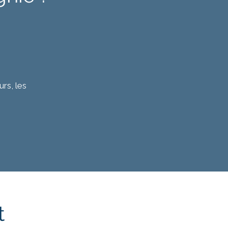
rs, les
t