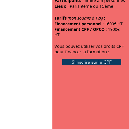
Participants
: limité à 6 personnes
Lieux
: Paris 9ème ou 15ème
Tarifs
(non soumis à TVA)
:
Financement personnel :
1600€ HT
Financement CPF / OPCO
: 190
0€
HT
Vous pouvez utiliser vos droits CPF
pour financer la formation :
S'inscrire sur le CPF