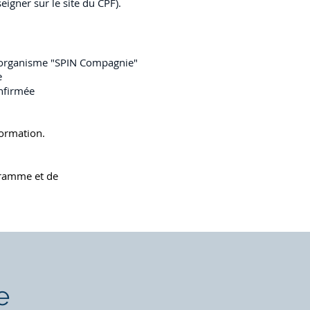
gner sur le site du CPF).
l'organisme "SPIN Compagnie"
e
onfirmée
formation.
gramme et de
e