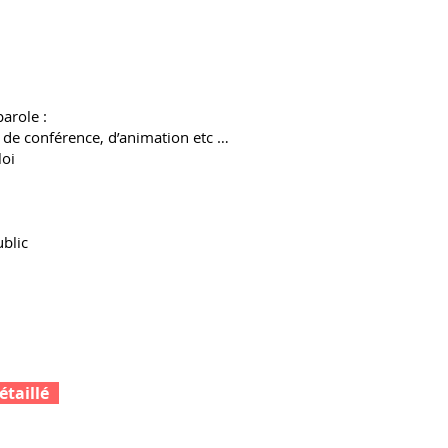
parole :
, de conférence, d’animation etc …
loi
blic
taillé