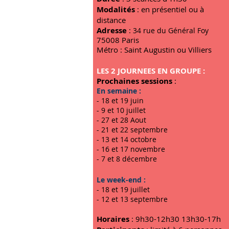
Modalités
: en présentiel ou à
distance
Adresse
:
34 rue du Général Foy
75008 Paris
Métro : Saint Augustin ou Villiers
LES 2 JOURNEES EN GROUPE :
Prochaines sessions
:
En semaine :
- 18 et 19 juin
- 9 et 10 juillet
- 27 et 28 Aout
- 21 et 22 septembre
- 13 et 14 octobre
- 16 et 17 novembre
- 7 et 8 décembre
Le week-end :
​
- 18 et 19 juillet
- 12 et 13 septembre
Horaires
: 9
h30-12
h30 13h30-17h