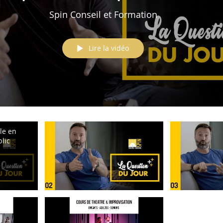
public
Spin Conseil et Formation
Lire la vidéo
le en
lic