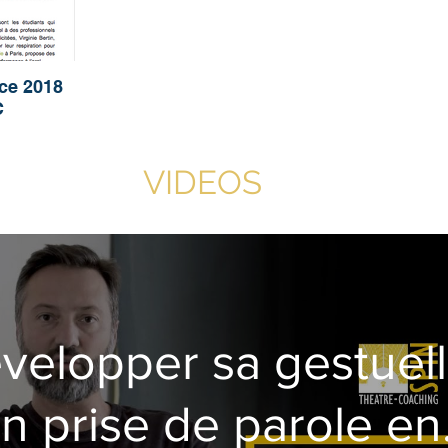
nce 2018
C
VIDEOS
velopper sa gestuel
n prise de parole en