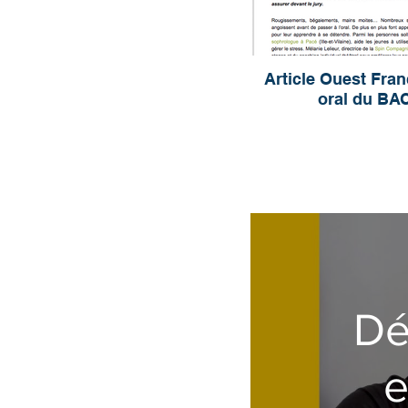
Article Ouest Fra
oral du BA
Dé
e