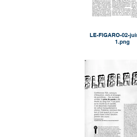
LE-FIGARO-02-jui
1.png