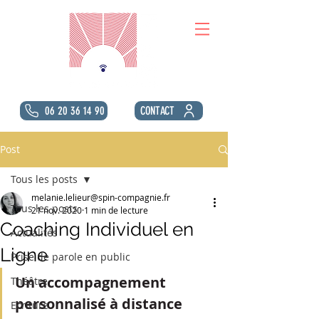
06 20 36 14 90
CONTACT
Post
Tous les posts
melanie.lelieur@spin-compagnie.fr
Tous les posts
21 nov. 2020
1 min de lecture
Coaching Individuel en
Actualités
Ligne
Prise de parole en public
Un accompagnement 
Théâtre
personnalisé à distance 
Ecriture